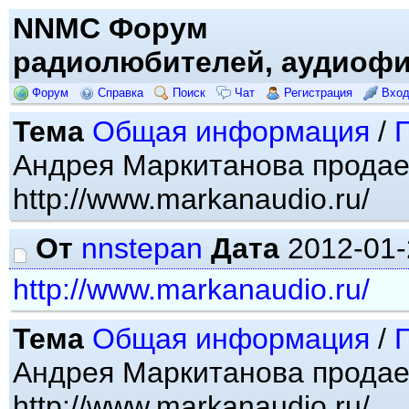
NNMC Форум
радиолюбителей, аудиофи
Форум
Справка
Поиск
Чат
Регистрация
Вхо
Тема
Общая информация
/
Андрея Маркитанова продае
http://www.markanaudio.ru/
От
nnstepan
Дата
2012-01-
http://www.markanaudio.ru/
Тема
Общая информация
/
Андрея Маркитанова продае
http://www.markanaudio.ru/